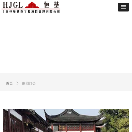
Control Render
Error!ControlType:productSlideBind,StyleName:Style1,ColorName:Item0,Message:InitError,
ControlType:productSlideBind Error:未将对象引用设置到对象的实例。
首页
ꄲ
豫园灯会