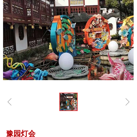
ꁆ
ꁇ
豫园灯会