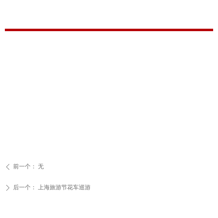
前一个：
无
ꄴ
后一个：
上海旅游节花车巡游
ꄲ